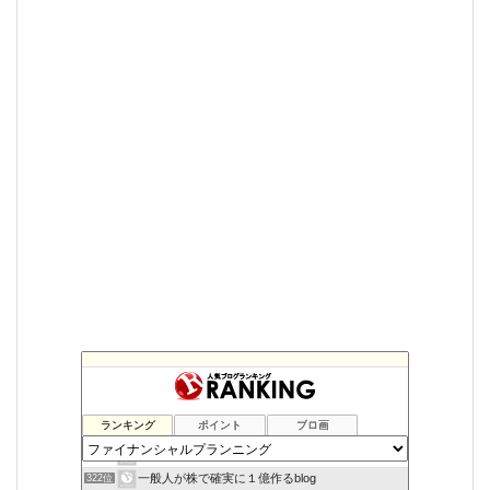
ランキング
ポイント
ブロ画
金持ち父さんになりたいな
320位
大学生の副業生活
321位
一般人が株で確実に１億作るblog
322位