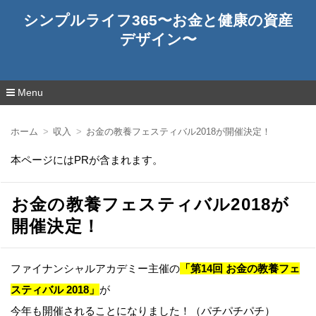
シンプルライフ365〜お金と健康の資産
デザイン〜
Menu
コ
ン
ホーム
収入
お金の教養フェスティバル2018が開催決定！
テ
ン
本ページにはPRが含まれます。
ツ
へ
移
動
お金の教養フェスティバル2018が
開催決定！
ファイナンシャルアカデミー主催の
「第14回 お金の教養フェ
スティバル 2018」
が
今年も開催されることになりました！（パチパチパチ）