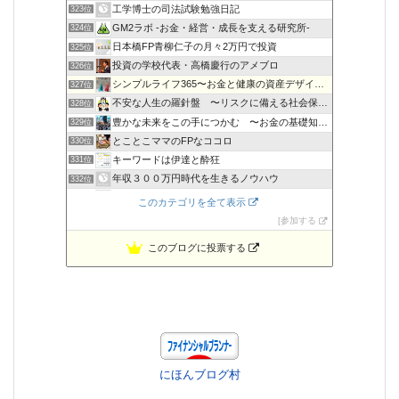
工学博士の司法試験勉強日記
323位
GM2ラボ -お金・経営・成長を支える研究所-
324位
日本橋FP青柳仁子の月々2万円で投資
325位
投資の学校代表・高橋慶行のアメブロ
326位
シンプルライフ365〜お金と健康の資産デザイン〜
327位
不安な人生の羅針盤 〜リスクに備える社会保障〜
328位
豊かな未来をこの手につかむ 〜お金の基礎知識〜
329位
とことこママのFPなココロ
330位
キーワードは伊達と酔狂
331位
年収３００万円時代を生きるノウハウ
332位
自衛官生活支援会
333位
このカテゴリを全て表示
記事コレ 〜役に立つ記事サイト〜 | ふぉーすばんく
334位
参加する
このブログに投票する
にほんブログ村