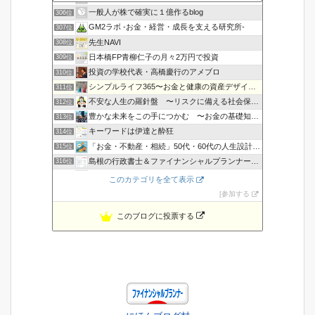
一般人が株で確実に１億作るblog
306位
GM2ラボ -お金・経営・成長を支える研究所-
307位
先生NAVI
308位
日本橋FP青柳仁子の月々2万円で投資
309位
投資の学校代表・高橋慶行のアメブロ
310位
シンプルライフ365〜お金と健康の資産デザイン〜
311位
不安な人生の羅針盤 〜リスクに備える社会保障〜
312位
豊かな未来をこの手につかむ 〜お金の基礎知識〜
313位
キーワードは伊達と酔狂
314位
「お金・不動産・相続」50代・60代の人生設計をサポート
315位
島根の行政書士＆ファイナンシャルプランナー小室寿明
316位
年収３００万円時代を生きるノウハウ
317位
このカテゴリを全て表示
家計の見直し
318位
参加する
このブログに投票する