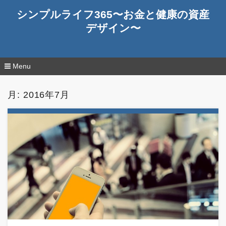
シンプルライフ365〜お金と健康の資産
デザイン〜
Menu
コ
ン
月:
2016年7月
テ
ン
ツ
へ
移
動