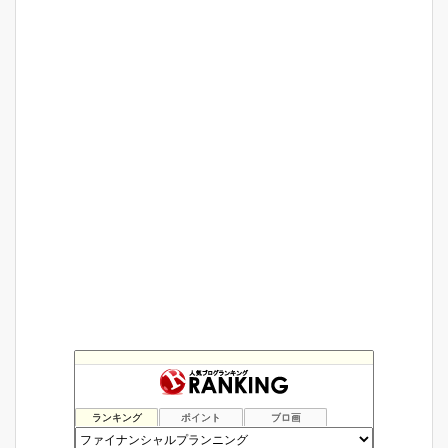
ランキング
ポイント
ブロ画
金持ち父さんになりたいな
304位
大学生の副業生活
305位