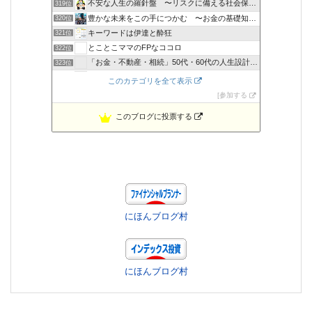
不安な人生の羅針盤 〜リスクに備える社会保障〜
319位
豊かな未来をこの手につかむ 〜お金の基礎知識〜
320位
キーワードは伊達と酔狂
321位
とことこママのFPなココロ
322位
「お金・不動産・相続」50代・60代の人生設計をサポート
323位
島根の行政書士＆ファイナンシャルプランナー小室寿明
324位
このカテゴリを全て表示
年収３００万円時代を生きるノウハウ
325位
参加する
このブログに投票する
にほんブログ村
にほんブログ村