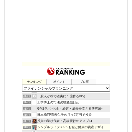
ランキング
ポイント
ブロ画
金持ち父さんになりたいな
311位
大学生の副業生活
312位
一般人が株で確実に１億作るblog
313位
工学博士の司法試験勉強日記
314位
GM2ラボ -お金・経営・成長を支える研究所-
315位
日本橋FP青柳仁子の月々2万円で投資
316位
投資の学校代表・高橋慶行のアメブロ
317位
シンプルライフ365〜お金と健康の資産デザイン〜
318位