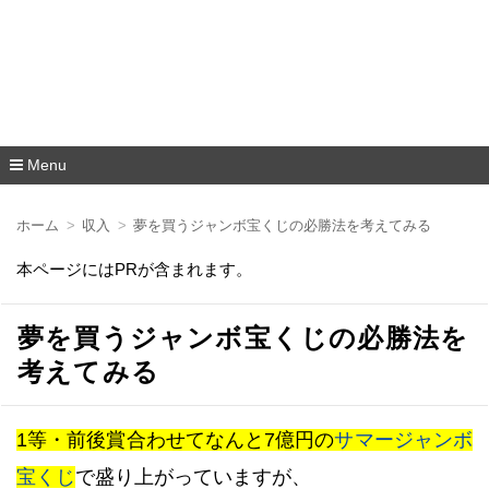
Menu
コ
ン
ホーム
収入
夢を買うジャンボ宝くじの必勝法を考えてみる
テ
ン
本ページにはPRが含まれます。
ツ
へ
移
動
夢を買うジャンボ宝くじの必勝法を
考えてみる
1等・前後賞合わせてなんと7億円の
サマージャンボ
宝くじ
で盛り上がっていますが、