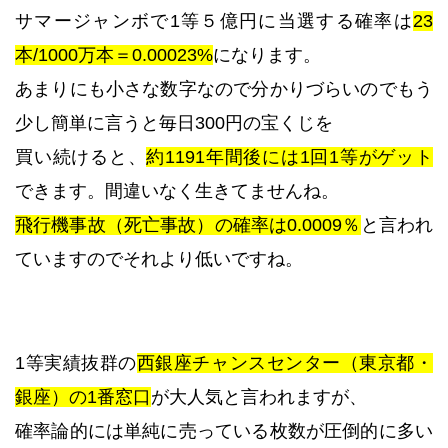
サマージャンボで1等５億円に当選する確率は
23
本/1000万本＝0.00023%
になります。
あまりにも小さな数字なので分かりづらいのでもう
少し簡単に言うと毎日300円の宝くじを
買い続けると、
約1191年間後には1回1等がゲット
できます。間違いなく生きてませんね。
飛行機事故（死亡事故）の確率は0.0009％
と言われ
ていますのでそれより低いですね。
1等実績抜群の
西銀座チャンスセンター（東京都・
銀座）の1番窓口
が大人気と言われますが、
確率論的には単純に売っている枚数が圧倒的に多い