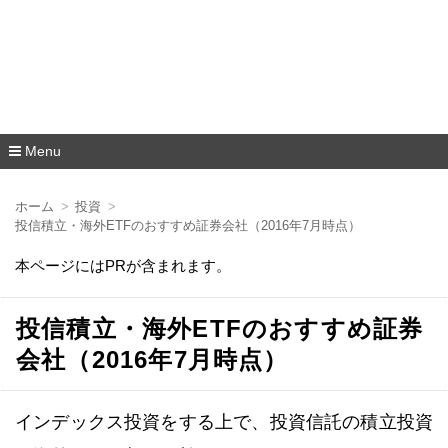
Menu
コ
ン
ホーム
投資
テ
投信積立・海外ETFのおすすめ証券会社（2016年7月時点）
ン
ツ
本ページにはPRが含まれます。
へ
移
動
投信積立・海外ETFのおすすめ証券
会社（2016年7月時点）
インデックス投資をする上で、投資信託の積立投資