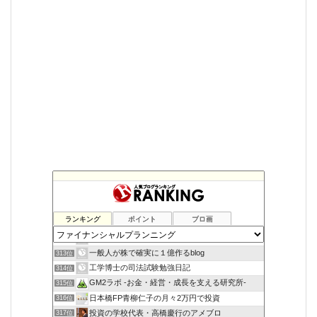
ランキング
ポイント
ブロ画
金持ち父さんになりたいな
311位
大学生の副業生活
312位
一般人が株で確実に１億作るblog
313位
工学博士の司法試験勉強日記
314位
GM2ラボ -お金・経営・成長を支える研究所-
315位
日本橋FP青柳仁子の月々2万円で投資
316位
投資の学校代表・高橋慶行のアメブロ
317位