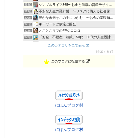
シンプルライフ365〜お金と健康の資産デザイン〜
318位
不安な人生の羅針盤 〜リスクに備える社会保障〜
319位
豊かな未来をこの手につかむ 〜お金の基礎知識〜
320位
キーワードは伊達と酔狂
321位
とことこママのFPなココロ
322位
「お金・不動産・相続」50代・60代の人生設計をサポート
323位
島根の行政書士＆ファイナンシャルプランナー小室寿明
324位
このカテゴリを全て表示
年収３００万円時代を生きるノウハウ
325位
参加する
このブログに投票する
にほんブログ村
にほんブログ村