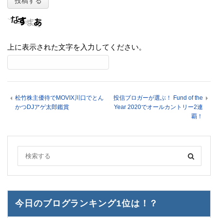
上に表示された文字を入力してください。
松竹株主優待でMOVIX川口でとん
投信ブロガーが選ぶ！ Fund of the
かつDJアゲ太郎鑑賞
Year 2020でオールカントリー2連
覇！
今日のブログランキング1位は！？