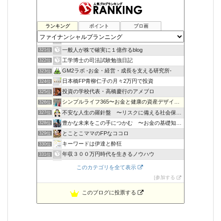
ランキング
ポイント
ブロ画
金持ち父さんになりたいな
319位
大学生の副業生活
320位
一般人が株で確実に１億作るblog
321位
工学博士の司法試験勉強日記
322位
GM2ラボ -お金・経営・成長を支える研究所-
323位
日本橋FP青柳仁子の月々2万円で投資
324位
投資の学校代表・高橋慶行のアメブロ
325位
シンプルライフ365〜お金と健康の資産デザイン〜
326位
不安な人生の羅針盤 〜リスクに備える社会保障〜
327位
豊かな未来をこの手につかむ 〜お金の基礎知識〜
328位
とことこママのFPなココロ
329位
キーワードは伊達と酔狂
330位
年収３００万円時代を生きるノウハウ
331位
自衛官生活支援会
332位
このカテゴリを全て表示
記事コレ 〜役に立つ記事サイト〜 | ふぉーすばんく
333位
参加する
このブログに投票する