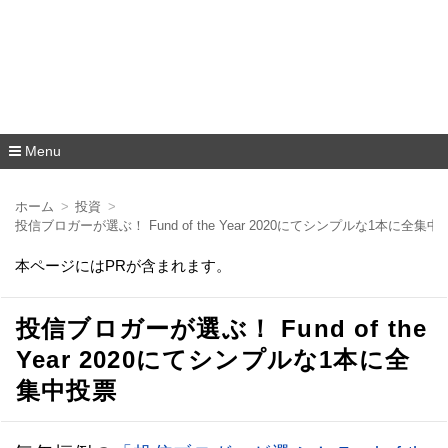
Menu
コ
ン
ホーム
投資
テ
投信ブロガーが選ぶ！ Fund of the Year 2020にてシンプルな1本に全集中
ン
ツ
本ページにはPRが含まれます。
へ
移
動
投信ブロガーが選ぶ！ Fund of the
Year 2020にてシンプルな1本に全
集中投票