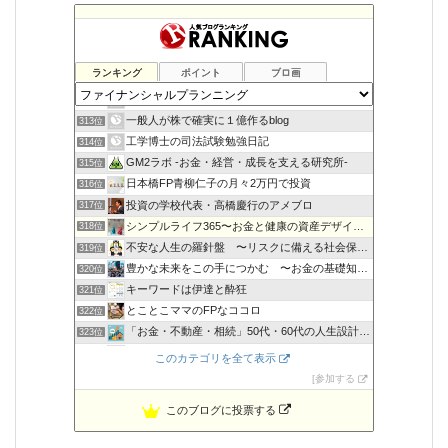
ランキング
ポイント
ブロ画
金持ち父さんになりたいな
311位
大学生の副業生活
312位
一般人が株で確実に１億作るblog
313位
工学博士の司法試験勉強日記
314位
GM2ラボ -お金・経営・成長を支える研究所-
315位
日本橋FP青柳仁子の月々2万円で投資
316位
投資の学校代表・高橋慶行のアメブロ
317位
シンプルライフ365〜お金と健康の資産デザイン〜
318位
不安な人生の羅針盤 〜リスクに備える社会保障〜
319位
豊かな未来をこの手につかむ 〜お金の基礎知識〜
320位
キーワードは伊達と酔狂
321位
とことこママのFPなココロ
322位
「お金・不動産・相続」50代・60代の人生設計をサポート
323位
島根の行政書士＆ファイナンシャルプランナー小室寿明
324位
このカテゴリを全て表示
年収３００万円時代を生きるノウハウ
325位
参加する
このブログに投票する