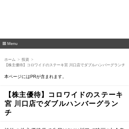
Menu
コ
ン
ホーム
投資
テ
【株主優待】コロワイドのステーキ宮 川口店でダブルハンバーグランチ
ン
ツ
本ページにはPRが含まれます。
へ
移
動
【株主優待】コロワイドのステーキ
宮 川口店でダブルハンバーグラン
チ