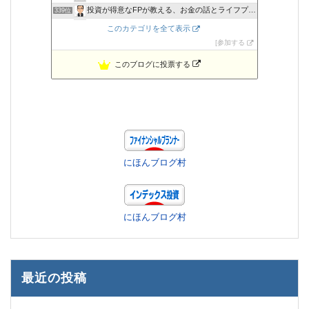
投資が得意なFPが教える、お金の話とライフプランの実践
339位
自衛官生活支援会
340位
このカテゴリを全て表示
クレカ現金化で嘘偽りのない換金率で信頼できる現金化業者
341位
参加する
このブログに投票する
にほんブログ村
にほんブログ村
最近の投稿