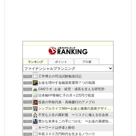
ランキング
ポイント
ブロ画
金持ち父さんになりたいな
327位
大学生の副業生活
328位
工学博士の司法試験勉強日記
329位
お金を増やす金融資産運用７つの知識
330位
GM2ラボ -お金・経営・成長を支える研究所-
331位
日本橋FP青柳仁子の月々2万円で投資
332位
投資の学校代表・高橋慶行のアメブロ
333位
シンプルライフ365〜お金と健康の資産デザイン〜
334位
不安な人生の羅針盤 〜リスクに備える社会保障〜
335位
豊かな未来をこの手につかむ 〜お金の基礎知識〜
336位
キーワードは伊達と酔狂
337位
年収３００万円時代を生きるノウハウ
338位