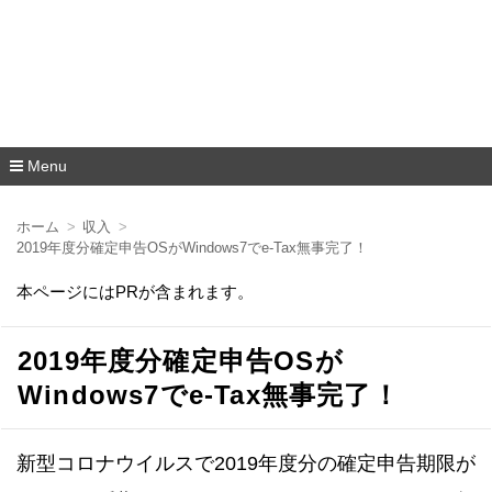
Menu
コ
ン
ホーム
収入
テ
2019年度分確定申告OSがWindows7でe-Tax無事完了！
ン
ツ
本ページにはPRが含まれます。
へ
移
動
2019年度分確定申告OSが
Windows7でe-Tax無事完了！
新型コロナウイルスで2019年度分の確定申告期限が