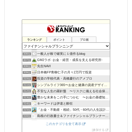
ランキング
ポイント
ブロ画
金持ち父さんになりたいな
304位
大学生の副業生活
305位
一般人が株で確実に１億作るblog
306位
GM2ラボ -お金・経営・成長を支える研究所-
307位
先生NAVI
308位
日本橋FP青柳仁子の月々2万円で投資
309位
投資の学校代表・高橋慶行のアメブロ
310位
シンプルライフ365〜お金と健康の資産デザイン〜
311位
不安な人生の羅針盤 〜リスクに備える社会保障〜
312位
豊かな未来をこの手につかむ 〜お金の基礎知識〜
313位
キーワードは伊達と酔狂
314位
「お金・不動産・相続」50代・60代の人生設計をサポート
315位
島根の行政書士＆ファイナンシャルプランナー小室寿明
316位
年収３００万円時代を生きるノウハウ
317位
このカテゴリを全て表示
家計の見直し
318位
参加する