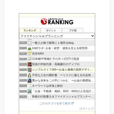
ランキング
ポイント
ブロ画
金持ち父さんになりたいな
304位
大学生の副業生活
305位
一般人が株で確実に１億作るblog
306位
GM2ラボ -お金・経営・成長を支える研究所-
307位
先生NAVI
308位
日本橋FP青柳仁子の月々2万円で投資
309位
投資の学校代表・高橋慶行のアメブロ
310位
シンプルライフ365〜お金と健康の資産デザイン〜
311位
不安な人生の羅針盤 〜リスクに備える社会保障〜
312位
豊かな未来をこの手につかむ 〜お金の基礎知識〜
313位
キーワードは伊達と酔狂
314位
「お金・不動産・相続」50代・60代の人生設計をサポート
315位
島根の行政書士＆ファイナンシャルプランナー小室寿明
316位
年収３００万円時代を生きるノウハウ
317位
このカテゴリを全て表示
家計の見直し
318位
参加する