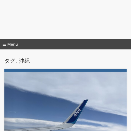
Menu
コ
ン
タグ:
沖縄
テ
ン
ツ
へ
移
動