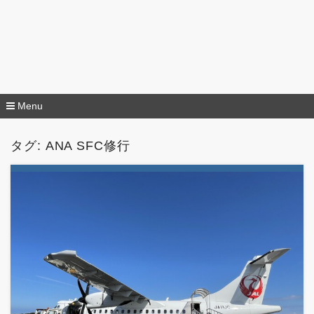
Menu
コ
ン
タグ:
ANA SFC修行
テ
ン
ツ
へ
移
動