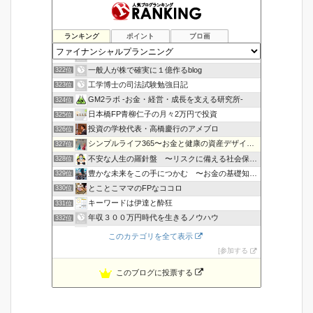
ランキング
ポイント
ブロ画
金持ち父さんになりたいな
320位
大学生の副業生活
321位
一般人が株で確実に１億作るblog
322位
工学博士の司法試験勉強日記
323位
GM2ラボ -お金・経営・成長を支える研究所-
324位
日本橋FP青柳仁子の月々2万円で投資
325位
投資の学校代表・高橋慶行のアメブロ
326位
シンプルライフ365〜お金と健康の資産デザイン〜
327位
不安な人生の羅針盤 〜リスクに備える社会保障〜
328位
豊かな未来をこの手につかむ 〜お金の基礎知識〜
329位
とことこママのFPなココロ
330位
キーワードは伊達と酔狂
331位
年収３００万円時代を生きるノウハウ
332位
自衛官生活支援会
333位
このカテゴリを全て表示
記事コレ 〜役に立つ記事サイト〜 | ふぉーすばんく
334位
参加する
このブログに投票する